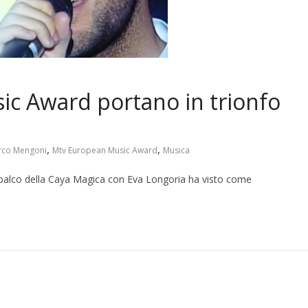
c Award portano in trionfo
,
,
rco Mengoni
Mtv European Music Award
Musica
l palco della Caya Magica con Eva Longoria ha visto come