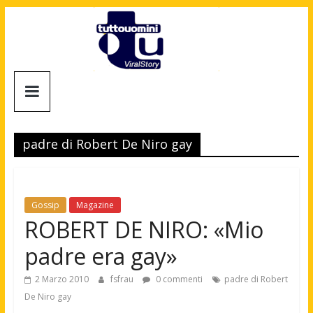
Salta
al
contenuto
Tuttouomini
News,
Tv,
padre di Robert De Niro gay
Cinema,
Motori,
gay
news
Gossip
Magazine
e
ROBERT DE NIRO: «Mio
la
padre era gay»
moda
maschile
2 Marzo 2010
fsfrau
0 commenti
padre di Robert
De Niro gay