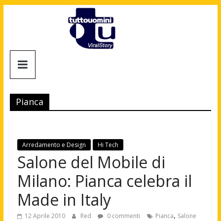
Salta
al
contenuto
Tuttouomini
News,
Tv,
Pianca
Cinema,
Motori,
gay
news
Arredamento e Design
Hi Tech
e
Salone del Mobile di
la
Milano: Pianca celebra il
moda
maschile
Made in Italy
,
12 Aprile 2010
Red
0 commenti
Pianca
Salone