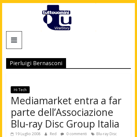
Salta
al
contenuto
Tuttouomini
News,
Tv,
Pierluigi Bernasconi
Cinema,
Motori,
gay
news
Hi Tech
e
Mediamarket entra a far
la
parte dell’Associazione
moda
maschile
Blu-ray Disc Group Italia
19 Luglio 2008
Red
0 commenti
Blu-ray Disc