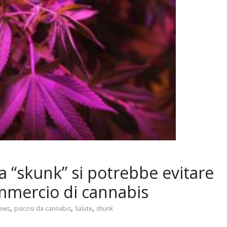
a “skunk” si potrebbe evitare
mmercio di cannabis
,
,
,
ews
psicosi da cannabis
Salute
shunk