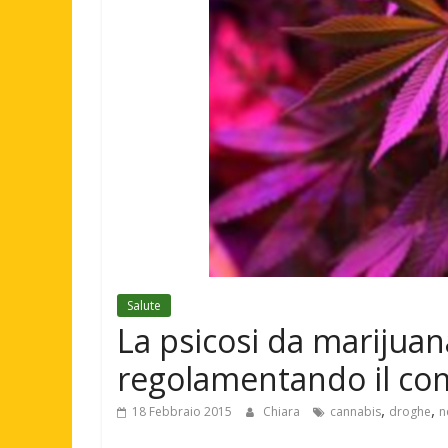
Salute
La psicosi da marijuan
regolamentando il co
,
,
18 Febbraio 2015
Chiara
cannabis
droghe
n