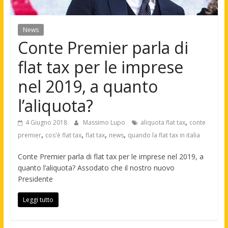
News
Conte Premier parla di
flat tax per le imprese
nel 2019, a quanto
l’aliquota?
,
4 Giugno 2018
Massimo Lupo
aliquota flat tax
conte
,
,
,
,
premier
cos'è flat tax
flat tax
news
quando la flat tax in italia
Conte Premier parla di flat tax per le imprese nel 2019, a
quanto l’aliquota? Assodato che il nostro nuovo
Presidente
Leggi tutto