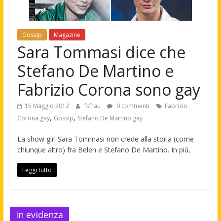
Gossip
Magazine
Sara Tommasi dice che
Stefano De Martino e
Fabrizio Corona sono gay
15 Maggio 2012
fsfrau
0 commenti
Fabrizio
,
,
Corona gay
Gossip
Stefano De Martino gay
La show girl Sara Tommasi non crede alla storia (come
chiunque altro) fra Belen e Stefano De Martino. In più,
Leggi tutto
In evidenza