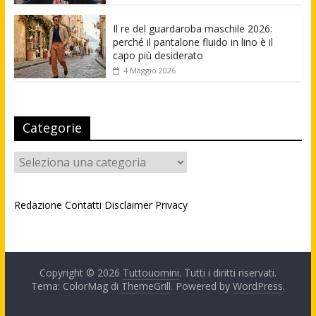
Il re del guardaroba maschile 2026:
perché il pantalone fluido in lino è il
capo più desiderato
4 Maggio 2026
Categorie
Categorie
Redazione
Contatti
Disclaimer
Privacy
Copyright © 2026
Tuttouomini
. Tutti i diritti riservati.
Tema: ColorMag di
ThemeGrill
. Powered by
WordPress
.