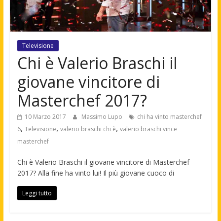
Televisione
Chi è Valerio Braschi il
giovane vincitore di
Masterchef 2017?
10 Marzo 2017
Massimo Lupo
chi ha vinto masterchef
,
,
,
6
Televisione
valerio braschi chi è
valerio braschi vince
masterchef
Chi è Valerio Braschi il giovane vincitore di Masterchef
2017? Alla fine ha vinto lui! Il più giovane cuoco di
Leggi tutto