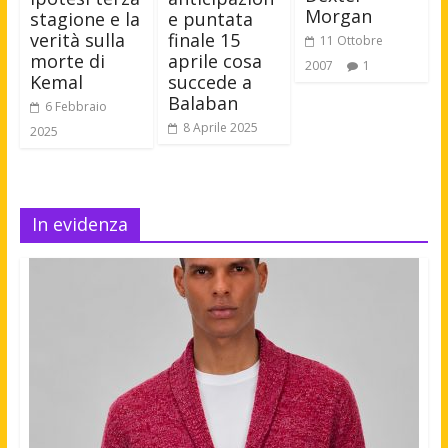
Morgan
stagione e la
e puntata
verità sulla
finale 15
11 Ottobre
morte di
aprile cosa
2007
1
Kemal
succede a
Balaban
6 Febbraio
8 Aprile 2025
2025
In evidenza