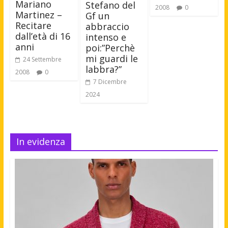
Mariano
Stefano del
2008
0
Martinez –
Gf un
Recitare
abbraccio
dall’età di 16
intenso e
anni
poi:”Perchè
mi guardi le
24 Settembre
labbra?”
2008
0
7 Dicembre
2024
In evidenza