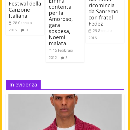
Emma
Festival della
ricomincia
contenta
Canzone
da Sanremo
per la
Italiana
con fratel
Amoroso,
Fedez
28 Gennaio
gara
2015
0
sospesa,
29 Gennaio
Noemi
2016
malata.
15 Febbraio
2012
3
In evidenza