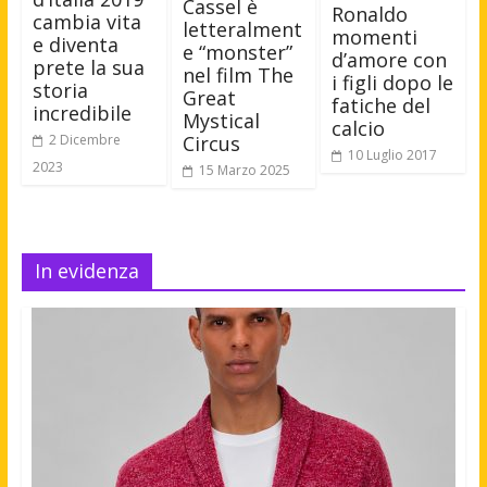
Cassel è
Ronaldo
cambia vita
letteralment
momenti
e diventa
e “monster”
d’amore con
prete la sua
nel film The
i figli dopo le
storia
Great
fatiche del
incredibile
Mystical
calcio
Circus
2 Dicembre
10 Luglio 2017
2023
15 Marzo 2025
In evidenza