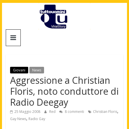
Salta
al
contenuto
Tuttouomini
News,
Tv,
Cinema,
Motori,
Giovani
News
gay
Aggressione a Christian
news
Floris, noto conduttore di
e
la
Radio Deegay
moda
maschile
,
25 Maggio 2008
Red
8 commenti
Christian Floris
,
Gay News
Radio Gay