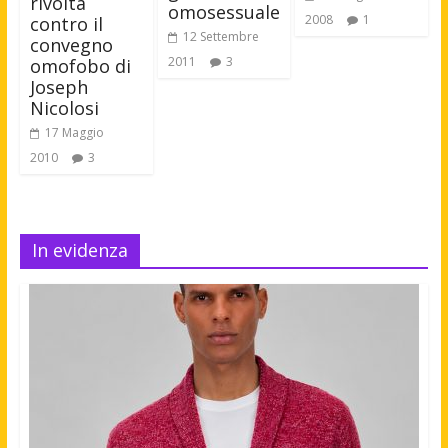
rivolta
omosessuale
2008
1
contro il
12 Settembre
convegno
2011
3
omofobo di
Joseph
Nicolosi
17 Maggio
2010
3
In evidenza