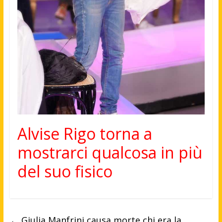
Alvise Rigo torna a
mostrarci qualcosa in più
del suo fisico
←
Giulia Manfrini causa morte chi era la