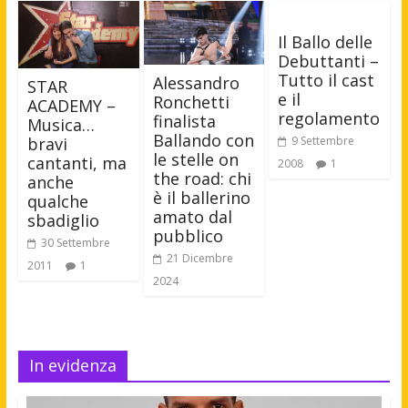
Il Ballo delle
Debuttanti –
Tutto il cast
Alessandro
STAR
e il
Ronchetti
ACADEMY –
regolamento
finalista
Musica…
Ballando con
bravi
9 Settembre
le stelle on
cantanti, ma
2008
1
the road: chi
anche
è il ballerino
qualche
amato dal
sbadiglio
pubblico
30 Settembre
21 Dicembre
2011
1
2024
In evidenza