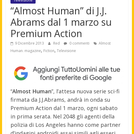
Televisione
“Almost Human” di J.J.
Abrams dal 1 marzo su
Premium Action
9 Dicembre 2013
Red
0 commenti
Almost
,
,
Human. magazine
Fiction
Televisione
“
Almost Human
”, l’attesa nuova serie sci-fi
firmata da J.J.Abrams, andrà in onda su
Premium Action dal 1 marzo, ogni sabato
in prima serata. Nel 2048 gli agenti della
polizia di Los Angeles hanno come partner
d’indagini androidi assai simili agli esseri