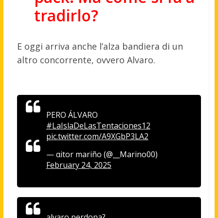
tradirlo?
E oggi arriva anche l’alza bandiera di un
altro concorrente, ovvero Alvaro.
PERO ÁLVARO
#LaIslaDeLasTentaciones12
pic.twitter.com/A9XGbP3LA2
— αitor mariño (@__Marino00)
February 24, 2025
alvaro perdona?