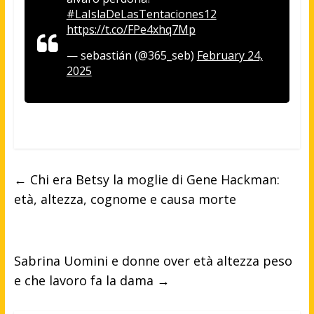
#LaIslaDeLasTentaciones12
https://t.co/FPe4xhq7Mp
— sebastián (@365_seb)
February 24,
2025
←
Chi era Betsy la moglie di Gene Hackman:
età, altezza, cognome e causa morte
Sabrina Uomini e donne over età altezza peso
e che lavoro fa la dama
→