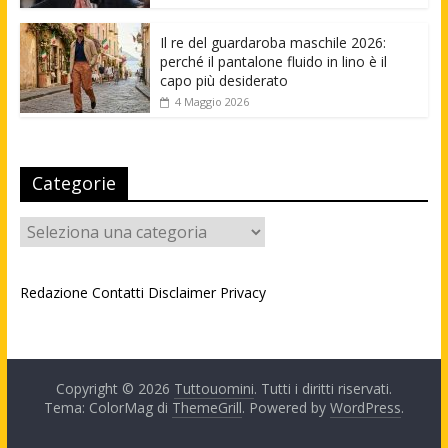
Il re del guardaroba maschile 2026:
perché il pantalone fluido in lino è il
capo più desiderato
4 Maggio 2026
Categorie
Categorie
Redazione
Contatti
Disclaimer
Privacy
Copyright © 2026
Tuttouomini
. Tutti i diritti riservati.
Tema: ColorMag di
ThemeGrill
. Powered by
WordPress
.