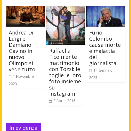
Andrea Di
Furio
Luigi e
Colombo
Damiano
causa morte
Raffaella
Gavino in
e malattia
Fico niente
nuovo
del
matrimonio
Olimpo si
giornalista
con Tozzi: lei
vede tutto
14 Gennaio
toglie le loro
1 Novembre
2025
foto insieme
2023
su
Instagram
3 Aprile 2015
In evidenza