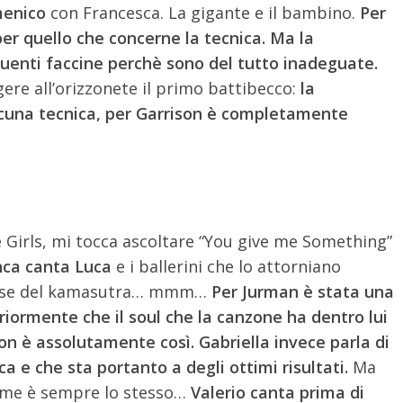
enico
con Francesca. La gigante e il bambino.
Per
er quello che concerne la tecnica. Ma la
uenti faccine perchè sono del tutto inadeguate.
gere all’orizzonete il primo battibecco:
la
lcuna tecnica, per Garrison è completamente
 Girls, mi tocca ascoltare “You give me Something”
nca canta Luca
e i ballerini che lo attorniano
 pose del kamasutra… mmm…
Per Jurman è stata una
iormente che il soul che la canzone ha dentro lui
on è assolutamente così. Gabriella invece parla di
a e che sta portanto a degli ottimi risultati.
Ma
r me è sempre lo stesso…
Valerio canta prima di