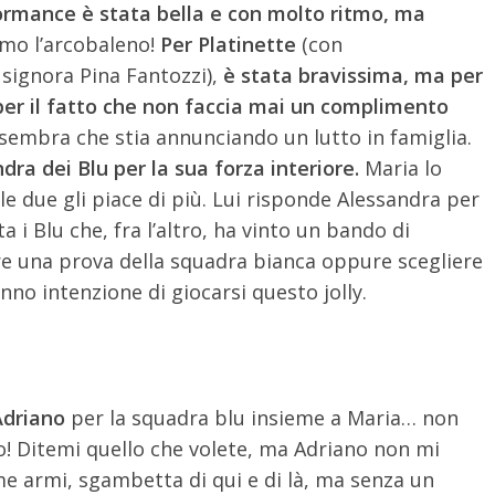
formance è stata bella e con molto ritmo, ma
iamo l’arcobaleno!
Per Platinette
(con
a signora Pina Fantozzi),
è stata bravissima, ma per
per il fatto che non faccia mai un complimento
sembra che stia annunciando un lutto in famiglia.
a dei Blu per la sua forza interiore.
Maria lo
lle due gli piace di più. Lui risponde Alessandra per
a i Blu che, fra l’altro, ha vinto un bando di
re una prova della squadra bianca oppure scegliere
no intenzione di giocarsi questo jolly.
Adriano
per la squadra blu insieme a Maria… non
no! Ditemi quello che volete, ma Adriano non mi
me armi, sgambetta di qui e di là, ma senza un