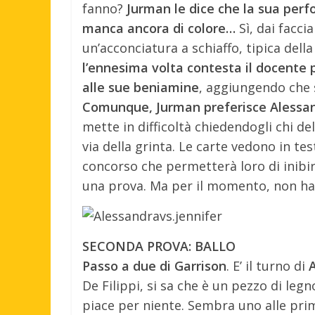
fanno?
Jurman le dice che la sua per
manca ancora di colore…
Sì, dai facc
un’acconciatura a schiaffo, tipica dell
l’ennesima volta contesta il docente 
alle sue beniamine
, aggiungendo che 
Comunque, Jurman preferisce Alessandr
mette in difficoltà chiedendogli chi de
via della grinta. Le carte vedono in test
concorso che permetterà loro di inibi
una prova. Ma per il momento, non han
SECONDA PROVA: BALLO
Passo a due di Garrison
. E’ il turno di
De Filippi, si sa che è un pezzo di leg
piace per niente. Sembra uno alle pri