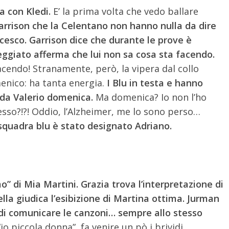
a con Kledi.
E’ la prima volta che vedo ballare
arrison che la Celentano non hanno nulla da dire
cesco. Garrison dice che durante le prove è
ggiato afferma che lui non sa cosa sta facendo.
acendo! Stranamente, però, la vipera dal collo
nico: ha tanta energia.
I Blu in testa e hanno
o da Valerio domenica.
Ma domenica? Io non l’ho
esso?!?! Oddio, l’Alzheimer, me lo sono perso…
 squadra blu è stato designato Adriano.
” di Mia Martini. Grazia trova l’interpretazione di
lla giudica l’esibizione di Martina ottima. Jurman
di comunicare le canzoni… sempre allo stesso
“io piccola donna”, fa venire un pò i brividi…