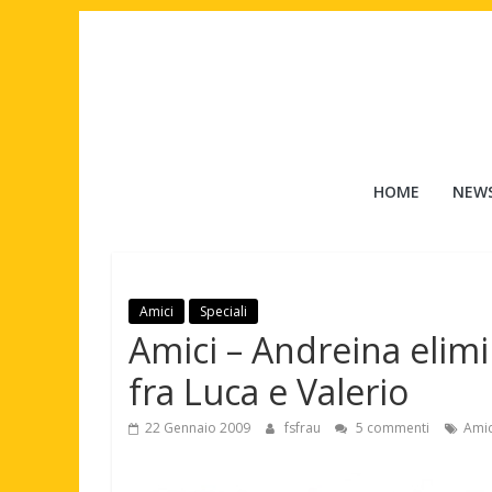
Salta
al
contenuto
Tuttouomini
HOME
NEW
News,
Tv,
Cinema,
Motori,
Amici
Speciali
gay
Amici – Andreina elimi
news
e
fra Luca e Valerio
la
moda
22 Gennaio 2009
fsfrau
5 commenti
Amic
maschile