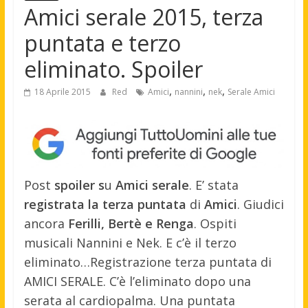
Amici serale 2015, terza
puntata e terzo
eliminato. Spoiler
,
,
,
18 Aprile 2015
Red
Amici
nannini
nek
Serale Amici
Post
spoiler s
u
Amici serale
. E’ stata
registrata la terza puntata
di
Amici
. Giudici
ancora
Ferilli, Bertè e Renga
. Ospiti
musicali Nannini e Nek. E c’è il terzo
eliminato…
Registrazione terza puntata di
AMICI SERALE. C’è l’eliminato dopo una
serata al cardiopalma. Una puntata