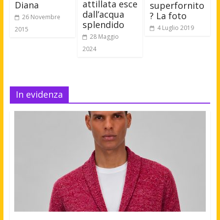
attillata esce
Diana
superfornito
dall’acqua
? La foto
26 Novembre
splendido
4 Luglio 2019
2015
28 Maggio
2024
In evidenza