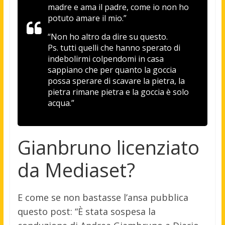
madre e ama il padre, come io non ho
potuto amare il mio.”
“Non ho altro da dire su questo.
Ps. tutti quelli che hanno sperato di
indebolirmi colpendomi in casa
sappiano che per quanto la goccia
possa sperare di scavare la pietra, la
pietra rimane pietra e la goccia è solo
acqua.”
Gianbruno licenziato
da Mediaset?
E come se non bastasse l’ansa pubblica
questo post: “È stata sospesa la