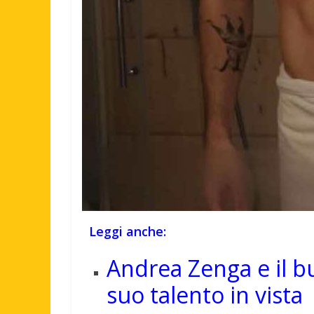
Leggi anche:
Andrea Zenga e il b
suo talento in vista