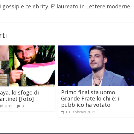
 gossip e celebrity. E' laureato in Lettere moderne.
ti
Primo finalista uomo
laya, lo sfogo di
Grande Fratello chi è: il
artinet [foto]
pubblico ha votato
io 2015
0
10 Febbraio 2025