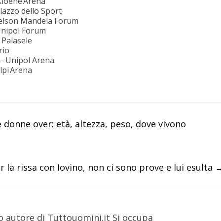
Kioene Arena
azzo dello Sport
Nelson Mandela Forum
Unipol Forum
 Palasele
rio
– Unipol Arena
lpi Arena
 donne over: età, altezza, peso, dove vivono
 la rissa con Iovino, non ci sono prove e lui esulta
o autore di Tuttouomini.it Si occupa