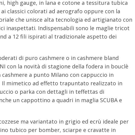
mi, high gauge, in lana e cotone a tessitura tubica
 ai classici colorati ad aerografo oppure con la
ntoriale che unisce alta tecnologia ed artigianato con
ici inaspettati. Indispensabili sono le maglie tricot
 a 12 fili ispirati al tradizionale aspetto dei
oderati di puro cashmere o in cashmere bland
NI con la novità di stagione della fodera in bouclè
 in cashmere a punto Milano con cappuccio in
. Il mimetico ad effetto trapuntato realizzato in
uccio o parka con dettagli in teffettas di
anche un cappottino a quadri in maglia SCUBA e
cozzese ma variantato in grigio ed ecrù ideale per
cino tubico per bomber, sciarpe e cravatte in