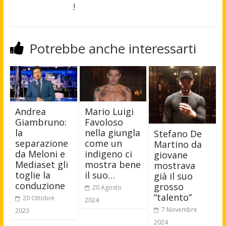
!
Potrebbe anche interessarti
Andrea
Mario Luigi
Giambruno:
Favoloso
la
nella giungla
Stefano De
separazione
come un
Martino da
da Meloni e
indigeno ci
giovane
Mediaset gli
mostra bene
mostrava
toglie la
il suo…
già il suo
conduzione
grosso
20 Agosto
“talento”
20 Ottobre
2024
7 Novembre
2023
2024