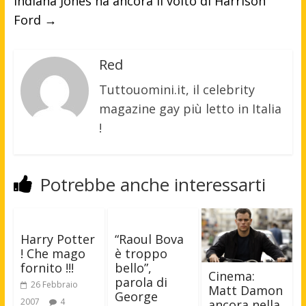
Indiana Jones ha ancora il volto di Harrison
Ford
→
Red
Tuttouomini.it, il celebrity
magazine gay più letto in Italia
!
Potrebbe anche interessarti
Harry Potter
“Raoul Bova
! Che mago
è troppo
fornito !!!
bello”,
Cinema:
parola di
26 Febbraio
Matt Damon
George
2007
4
ancora nella