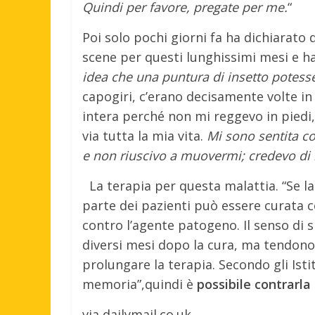
Quindi per favore, pregate per me.
“
Poi solo pochi giorni fa ha dichiarato 
scene per questi lunghissimi mesi e ha
idea che una puntura di insetto potesse
capogiri, c’erano decisamente volte i
intera perché non mi reggevo in piedi
via tutta la mia vita.
Mi sono sentita co
e non riuscivo a muovermi; credevo di 
La terapia per questa malattia. “Se l
parte dei pazienti può essere curata 
contro l’agente patogeno. Il senso di 
diversi mesi dopo la cura, ma tendon
prolungare la terapia. Secondo gli Isti
memoria”,quindi è
possibile contrarla 
via dailymail.co.uk