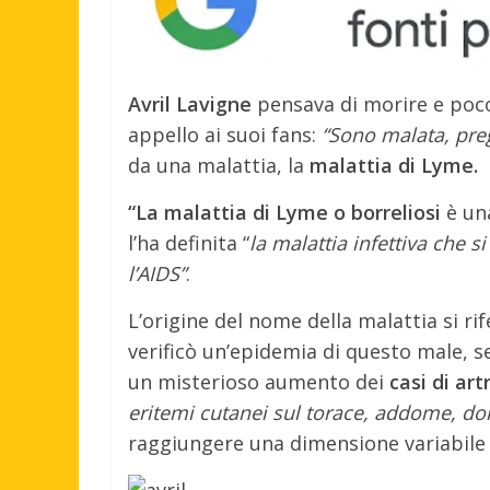
Avril Lavigne
pensava di morire e poc
appello ai suoi fans:
“Sono malata, pre
da una malattia, la
malattia di Lyme.
“La malattia di Lyme o borreliosi
è una
l’ha definita “
la malattia infettiva che s
l’AIDS”
.
L’origine del nome della malattia si rif
verificò un’epidemia di questo male, s
un misterioso aumento dei
casi di artr
eritemi cutanei sul torace, addome, do
raggiungere una dimensione variabile t