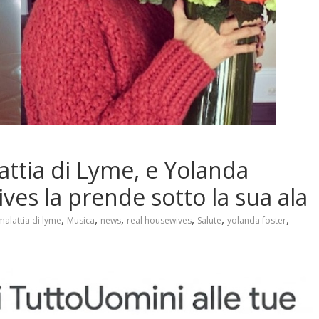
lattia di Lyme, e Yolanda
ves la prende sotto la sua ala
,
,
,
,
,
,
malattia di lyme
Musica
news
real housewives
Salute
yolanda foster