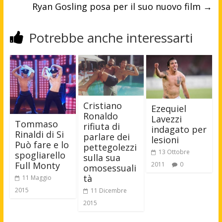
Ryan Gosling posa per il suo nuovo film
→
Potrebbe anche interessarti
Cristiano
Ezequiel
Ronaldo
Lavezzi
Tommaso
rifiuta di
indagato per
Rinaldi di Si
parlare dei
lesioni
Può fare e lo
pettegolezzi
13 Ottobre
spogliarello
sulla sua
Full Monty
2011
0
omosessuali
tà
11 Maggio
2015
11 Dicembre
2015