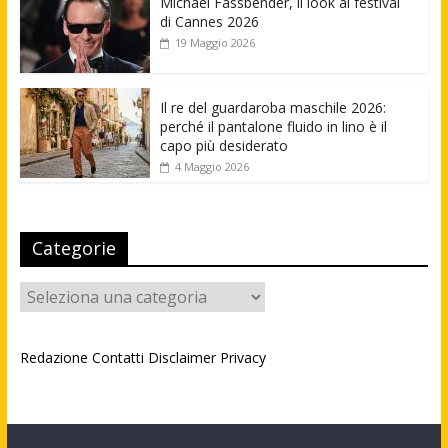
Michael Fassbender, il look al festival
di Cannes 2026
19 Maggio 2026
Il re del guardaroba maschile 2026:
perché il pantalone fluido in lino è il
capo più desiderato
4 Maggio 2026
Categorie
Categorie
Redazione
Contatti
Disclaimer
Privacy