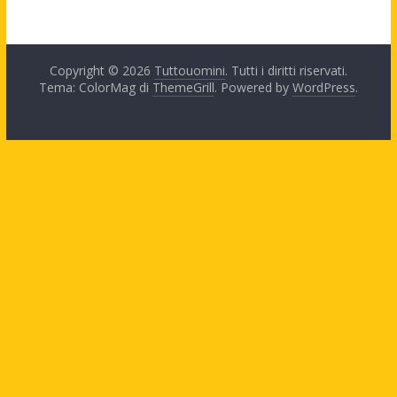
Copyright © 2026
Tuttouomini
. Tutti i diritti riservati.
Tema: ColorMag di
ThemeGrill
. Powered by
WordPress
.