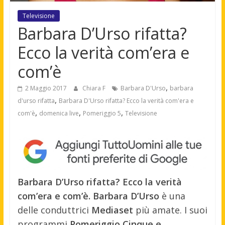
Televisione
Barbara D’Urso rifatta?
Ecco la verità com’era e
com’è
,
2 Maggio 2017
Chiara F
Barbara D'Urso
barbara
,
d'urso rifatta
Barbara D'Urso rifatta? Ecco la verità com'era e
,
,
,
com'è
domenica live
Pomeriggio 5
Televisione
Barbara D’Urso rifatta? Ecco la verità
com’era e com’è. Barbara D’Urso
è una
delle conduttrici
Mediaset
più amate. I suoi
programmi
Pomeriggio Cinque e