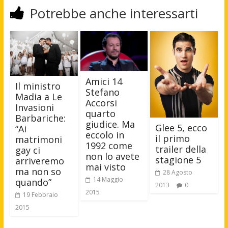
Potrebbe anche interessarti
Amici 14
Il ministro
Stefano
Madia a Le
Accorsi
Invasioni
quarto
Barbariche:
giudice. Ma
Glee 5, ecco
“Ai
eccolo in
il primo
matrimoni
1992 come
trailer della
gay ci
non lo avete
stagione 5
arriveremo
mai visto
ma non so
28 Agosto
14 Maggio
quando”
2013
0
2015
19 Febbraio
2015