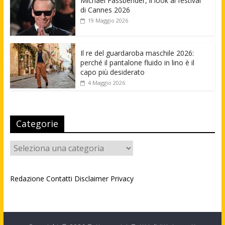
Michael Fassbender, il look al festival
di Cannes 2026
19 Maggio 2026
Il re del guardaroba maschile 2026:
perché il pantalone fluido in lino è il
capo più desiderato
4 Maggio 2026
Categorie
Categorie
Redazione
Contatti
Disclaimer
Privacy