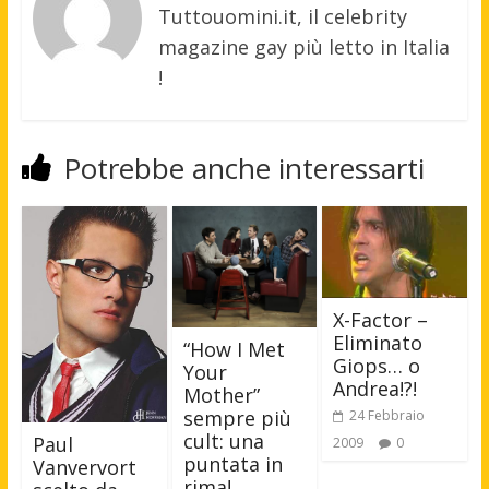
Tuttouomini.it, il celebrity
magazine gay più letto in Italia
!
Potrebbe anche interessarti
X-Factor –
Eliminato
“How I Met
Giops… o
Your
Andrea!?!
Mother”
sempre più
24 Febbraio
cult: una
Paul
2009
0
puntata in
Vanvervort
rima!