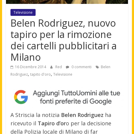
Televisione
Belen Rodriguez, nuovo
tapiro per la rimozione
dei cartelli pubblicitari a
Milano
16 Dicembre 2014
Red
0 commenti
Belen
,
,
Rodriguez
tapito d'oro
Televisione
A Striscia la notizia
Belen Rodriguez
ha
ricevuto il
Tapiro d’or
o per la decisione
della Polizia locale di Milano di far