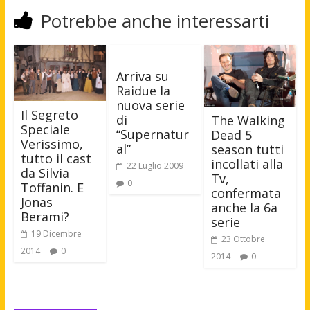
Potrebbe anche interessarti
Arriva su
Raidue la
nuova serie
Il Segreto
di
The Walking
Speciale
“Supernatur
Dead 5
Verissimo,
al”
season tutti
tutto il cast
incollati alla
22 Luglio 2009
da Silvia
Tv,
0
Toffanin. E
confermata
Jonas
anche la 6a
Berami?
serie
19 Dicembre
23 Ottobre
2014
0
2014
0