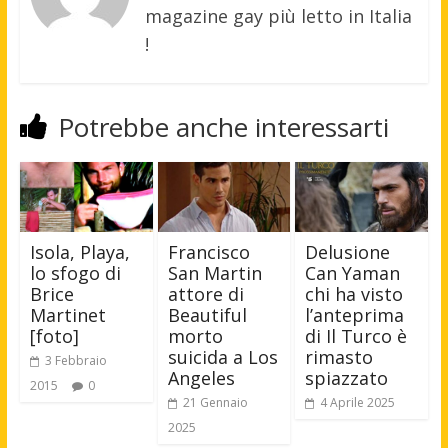
magazine gay più letto in Italia
!
Potrebbe anche interessarti
Francisco
Delusione
Isola, Playa,
San Martin
Can Yaman
lo sfogo di
attore di
chi ha visto
Brice
Beautiful
l’anteprima
Martinet
morto
di Il Turco è
[foto]
suicida a Los
rimasto
3 Febbraio
Angeles
spiazzato
2015
0
21 Gennaio
4 Aprile 2025
2025