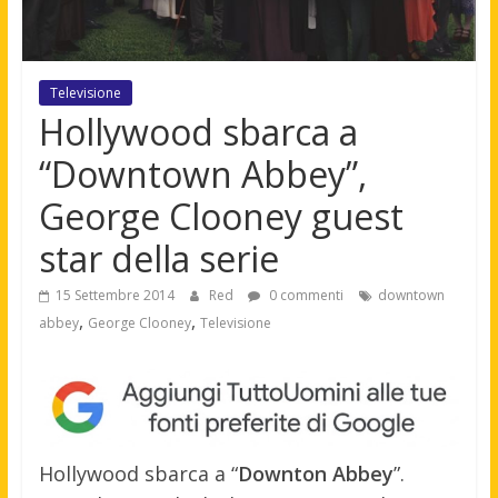
Televisione
Hollywood sbarca a
“Downtown Abbey”,
George Clooney guest
star della serie
15 Settembre 2014
Red
0 commenti
downtown
,
,
abbey
George Clooney
Televisione
Hollywood sbarca a “
Downton Abbey
”.