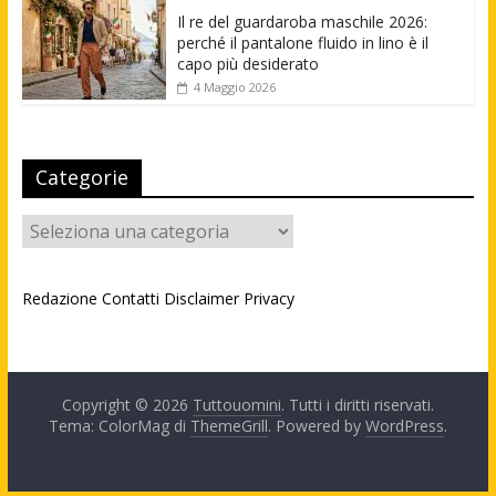
Il re del guardaroba maschile 2026:
perché il pantalone fluido in lino è il
capo più desiderato
4 Maggio 2026
Categorie
Categorie
Redazione
Contatti
Disclaimer
Privacy
Copyright © 2026
Tuttouomini
. Tutti i diritti riservati.
Tema: ColorMag di
ThemeGrill
. Powered by
WordPress
.