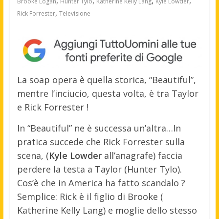
,
,
,
,
Brooke Logan
Hunter Tylo
Katherine Kelly Lang
Kyle Lowder
,
Rick Forrester
Televisione
La soap opera è quella storica, “Beautiful”,
mentre l’inciucio, questa volta, è tra Taylor
e Rick Forrester !
In “Beautiful” ne è successa un’altra…In
pratica succede che Rick Forrester sulla
scena, (
Kyle Lowder
all’anagrafe) faccia
perdere la testa a Taylor (Hunter Tylo).
Cos’è che in America ha fatto scandalo ?
Semplice: Rick è il figlio di Brooke (
Katherine Kelly Lang) e moglie dello stesso