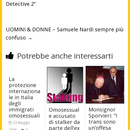
Detective 2”
UOMINI & DONNE – Samuele Nardi sempre più
confuso
→
Potrebbe anche interessarti
La
protezione
internaziona
le in Italia
degli
Monsignor
immigrati
Omosessual
Sporvieri: “I
omosessuali
e accusato
trans sono
di stalker da
23 Maggio
un’offesa
parte dell’ex
2008
0