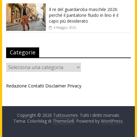
Il re del guardaroba maschile 2026:
perché il pantalone fluido in lino è il
capo più desiderato
4 Maggio 2026
Categorie
Categorie
Redazione
Contatti
Disclaimer
Privacy
Copyright © 2026
Tuttouomini
. Tutti i diritti riservati.
Tema: ColorMag di
ThemeGrill
. Powered by
WordPress
.