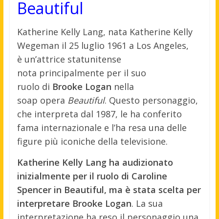
Beautiful
Katherine Kelly
Lang, nata Katherine
Kelly
Wegeman il
25 luglio 1961 a
Los Angeles,
è
un’attrice stat
unitense
nota
principalmente
per il suo
ruolo
di
Brooke Logan
nella
soap
opera
Beautiful
. Questo
personaggio,
che
interpreta dal
1987, le ha confer
ito
fama internazionale
e l’ha resa una
delle
figure
più iconiche della
televisione.
Katherine Kelly Lang ha audizionato
inizialmente per il ruolo di Caroline
Spencer in Beautiful, ma è stata scelta per
interpretare Brooke Logan
. La sua
interpretazione ha reso il personaggio una