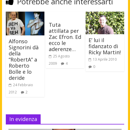
Potrebbe anche interessarti
Tuta
attillata per
Zac Efron. Ed
E’ lui il
Alfonso
ecco le
fidanzato di
Signorini dà
aderenze…
Ricky Martin!
della
25 Agosto
“RobertA” a
13 Aprile 2010
2009
4
Roberto
0
Bolle e lo
deride
24 Febbraio
2012
2
In evidenza