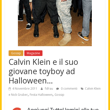
Gossip
Magazine
Calvin Klein e il suo
giovane toyboy ad
Halloween…
4 Novembre 2011
fsfrau
0 commenti
Calvin Klein
,
,
e Nick Gruber
Festa Halloween
Gossip