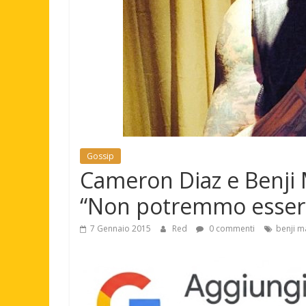
Gossip
Cameron Diaz e Benji
“Non potremmo essere 
7 Gennaio 2015
Red
0 commenti
benji 