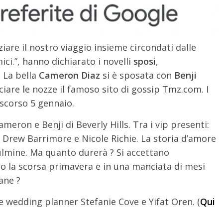
iare il nostro viaggio insieme circondati dalle
ici.”, hanno dichiarato i novelli
sposi
,
.
La bella
Cameron Diaz
si è sposata con
Benji
iare le nozze il famoso sito di gossip Tmz.com. I
 scorso 5 gennaio.
ameron e Benji di Beverly Hills. Tra i vip presenti:
Drew Barrimore e Nicole Richie. La storia d’amore
fulmine. Ma quanto durerà ? Si accettano
lo la scorsa primavera e in una manciata di mesi
ane ?
e wedding planner Stefanie Cove e Yifat Oren. (
Qui