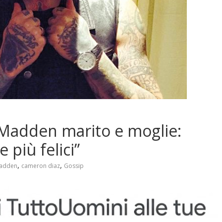
 Madden marito e moglie:
più felici”
,
,
madden
cameron diaz
Gossip