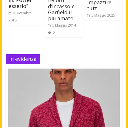
In:”Potrei
record
impazzire
esserlo”
d’incasso e
tutti
Garfield il
9 Dicembre
5 Maggio 2025
più amato
2018
5 Maggio 2014
0
In evidenza