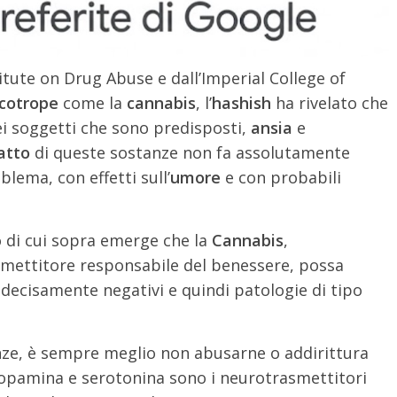
tute on Drug Abuse e dall’Imperial College of
icotrope
come la
cannabis
, l’
hashish
ha rivelato che
ei soggetti che sono predisposti,
ansia
e
atto
di queste sostanze non fa assolutamente
lema, con effetti sull’
umore
e con probabili
 di cui sopra emerge che la
Cannabis
,
mettitore responsabile del benessere, possa
 decisamente negativi e quindi patologie di tipo
anze, è sempre meglio non abusarne o addirittura
dopamina e serotonina sono i neurotrasmettitori