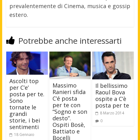
prevalentemente di Cinema, musica e gossip
estero.
Potrebbe anche interessarti
Ascolti top
Massimo
Il bellissimo
per C’e’
Ranieri sfida
Raoul Bova
posta per te.
C’é posta
ospite a C’è
Sono
per te con
posta per te
tornate le
“Sogno e son
grandi
8 Marzo 2014
desto”.
storie, i bei
0
Ospiti Bosè,
sentimenti
Battiato e
18 Gennaio
Bocelli