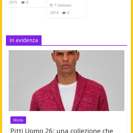
2015
0
7 Gennaio
2014
0
In evidenza
Moda
Pitti Uomo 26: una collezione che