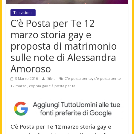
Televisione
C’è Posta per Te 12
marzo storia gay e
proposta di matrimonio
sulle note di Alessandra
Amoroso
,
3 Marzo 2016
Silvia
C'è posta per te
c'è posta per te
,
12 marzo
coppia gay c'è posta per te
C’è Posta per Te 12 marzo storia gay e