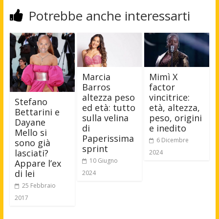
Potrebbe anche interessarti
Marcia
Mimì X
Barros
factor
altezza peso
vincitrice:
Stefano
ed età: tutto
età, altezza,
Bettarini e
sulla velina
peso, origini
Dayane
di
e inedito
Mello si
Paperissima
6 Dicembre
sono già
sprint
lasciati?
2024
10 Giugno
Appare l’ex
di lei
2024
25 Febbraio
2017