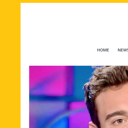
Salta
al
contenuto
Tuttouomini
HOME
NEW
News,
Tv,
Cinema,
Motori,
gay
news
e
la
moda
maschile