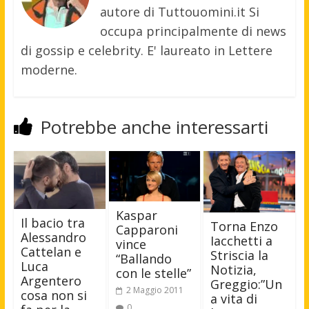
autore di Tuttouomini.it Si
occupa principalmente di news
di gossip e celebrity. E' laureato in Lettere
moderne.
Potrebbe anche interessarti
Kaspar
Il bacio tra
Torna Enzo
Capparoni
Alessandro
Iacchetti a
vince
Cattelan e
Striscia la
“Ballando
Luca
Notizia,
con le stelle”
Argentero
Greggio:”Un
2 Maggio 2011
cosa non si
a vita di
0