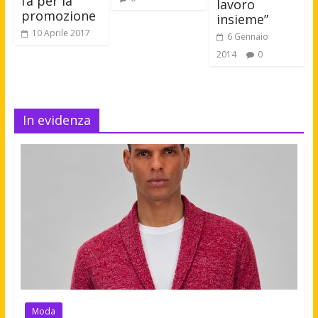
fa per la
lavoro
promozione
insieme”
10 Aprile 2017
6 Gennaio
2014
0
In evidenza
Moda