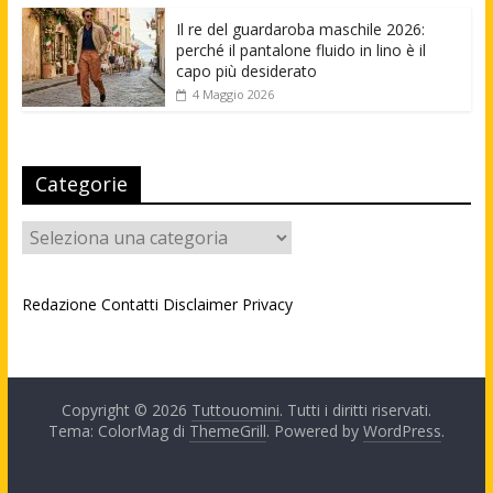
Il re del guardaroba maschile 2026:
perché il pantalone fluido in lino è il
capo più desiderato
4 Maggio 2026
Categorie
Categorie
Redazione
Contatti
Disclaimer
Privacy
Copyright © 2026
Tuttouomini
. Tutti i diritti riservati.
Tema: ColorMag di
ThemeGrill
. Powered by
WordPress
.