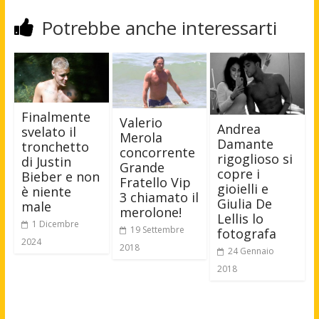
Potrebbe anche interessarti
Finalmente
Valerio
Andrea
svelato il
Merola
Damante
tronchetto
concorrente
rigoglioso si
di Justin
Grande
copre i
Bieber e non
Fratello Vip
gioielli e
è niente
3 chiamato il
Giulia De
male
merolone!
Lellis lo
1 Dicembre
19 Settembre
fotografa
2024
2018
24 Gennaio
2018