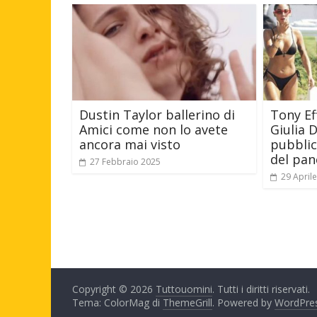
Dustin Taylor ballerino di
Tony Ef
Amici come non lo avete
Giulia D
ancora mai visto
pubblic
del pan
27 Febbraio 2025
29 April
Copyright © 2026
Tuttouomini
. Tutti i diritti riservati.
Tema: ColorMag di
ThemeGrill
. Powered by
WordPre