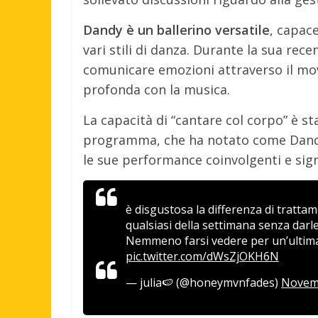
Dandy è un ballerino versatile
, capac
vari stili di danza. Durante la sua rec
comunicare emozioni attraverso il mo
profonda con la musica.
La capacità di “cantare col corpo” è st
programma, che ha notato come Dandy 
le sue performance coinvolgenti e signi
è disgustosa la differenza di tratta
qualsiasi della settimana senza darl
Nemmeno farsi vedere per un’ultima
pic.twitter.com/dWsZjOKH6N
— julia🍉 (@honeymvnfades)
Novemb