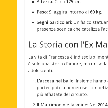
Altezza:
Circa
175 cm
.
Peso:
Si aggira intorno ai
60 kg
.
Segni particolari:
Un fisico statuar
presenza scenica che catalizza l’a
La Storia con l’Ex 
La vita di Francesca è indissolubilmen
è solo una storia d’amore, ma un sodal
adolescenti.
L’ascesa nel ballo:
Insieme hanno a
partecipato a numerose competizio
più affiatate del circuito.
Il Matrimonio e Jasmine:
Nel
2014