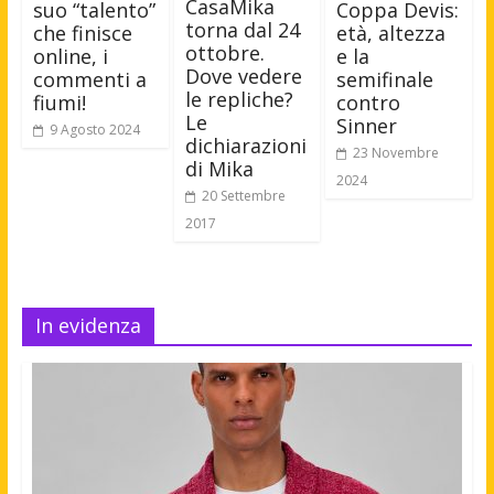
CasaMika
suo “talento”
Coppa Devis:
torna dal 24
che finisce
età, altezza
ottobre.
online, i
e la
Dove vedere
commenti a
semifinale
le repliche?
fiumi!
contro
Le
Sinner
9 Agosto 2024
dichiarazioni
23 Novembre
di Mika
2024
20 Settembre
2017
In evidenza