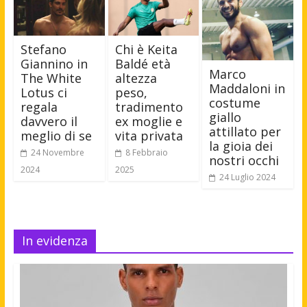
Stefano
Chi è Keita
Giannino in
Baldé età
Marco
The White
altezza
Maddaloni in
Lotus ci
peso,
costume
regala
tradimento
giallo
davvero il
ex moglie e
attillato per
meglio di se
vita privata
la gioia dei
24 Novembre
8 Febbraio
nostri occhi
2024
2025
24 Luglio 2024
In evidenza